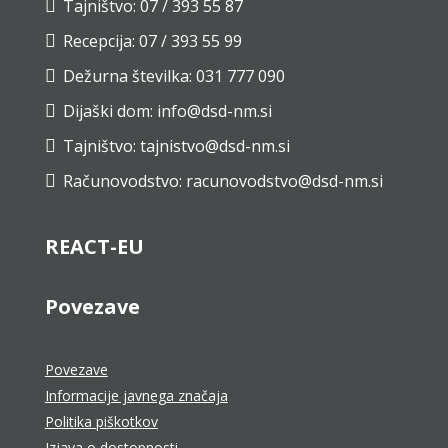
Tajništvo: 07 / 393 55 87

Recepcija: 07 / 393 55 99

Dežurna številka: 031 777 090

Dijaški dom: info@dsd-nm.si

Tajništvo: tajnistvo@dsd-nm.si

Računovodstvo: racunovodstvo@dsd-nm.si

REACT-EU
Povezave
Povezave
Informacije javnega značaja
Politika piškotkov
Izjava o dostopnosti