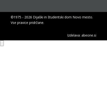
©1975 - 2026 Dijaški in študentski dom Novo mesto.
Vse pravice pridržane.
Izdelava:
abeone.si