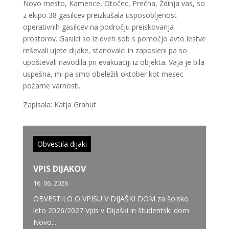
Novo mesto, Kamence, Otočec, Prečna, Ždinja vas, so
z ekipo 38 gasilcev preizkušala usposobljenost
operativnih gasilcev na področju preiskovanja
prostorov. Gasilci so iz dveh sob s pomočjo avto lestve
reševali ujete dijake, stanovalci in zaposleni pa so
upoštevali navodila pri evakuaciji iz objekta. Vaja je bila
uspešna, mi pa smo obeležili oktober kot mesec
požarne varnosti.
Zapisala: Katja Grahut
Obvestila dijaki
VPIS DIJAKOV
16. 06. 2026
OBVESTILO O VPISU V DIJAŠKI DOM za šolsko
leto 2026/2027 Vpis v Dijaški in študentski dom
Novo...