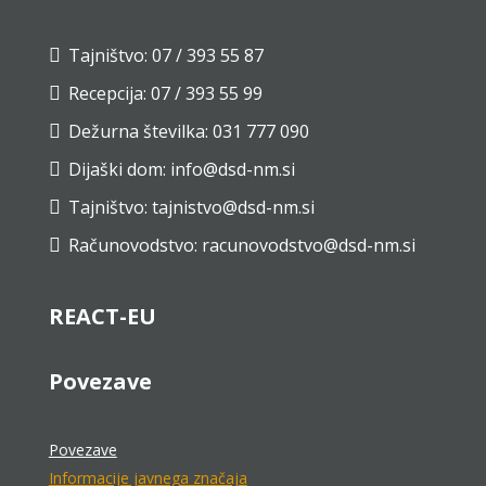
Tajništvo: 07 / 393 55 87

Recepcija: 07 / 393 55 99

Dežurna številka: 031 777 090

Dijaški dom: info@dsd-nm.si

Tajništvo: tajnistvo@dsd-nm.si

Računovodstvo: racunovodstvo@dsd-nm.si

REACT-EU
Povezave
Povezave
Informacije javnega značaja