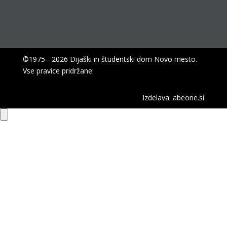
©1975 - 2026 Dijaški in študentski dom Novo mesto.
Vse pravice pridržane.
Izdelava:
abeone.si