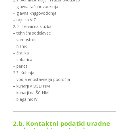
– glavna računovodkinja
– glavna knjigovodkinja
– tajnica VIZ
2. 2. Tehnična služba
– tehnični sodelavec
– varnostnik
– hišnik
– čistilka
– sobarica
– perica
2.3. Kuhinja
– vodja enostavnega področja
– kuharji v DŠD NM
– kuharji na ŠC NM
– blagajnik IV
2.b. Kontaktni podatki uradne