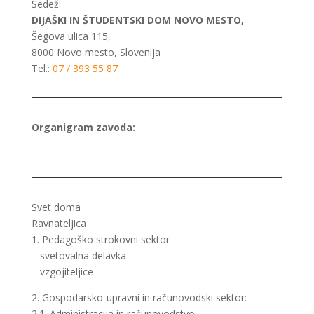
Sedež:
DIJAŠKI IN ŠTUDENTSKI DOM NOVO MESTO,
Šegova ulica 115,
8000 Novo mesto, Slovenija
Tel.:
07 / 393 55 87
Organigram zavoda:
Svet doma
Ravnateljica
1. Pedagoško strokovni sektor
– svetovalna delavka
– vzgojiteljice
2. Gospodarsko-upravni in računovodski sektor:
2.1. Administracija in računovodstvo